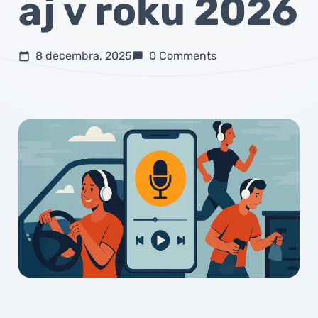
aj v roku 2026
8 decembra, 2025
0 Comments
calendar_today
chat_bubble