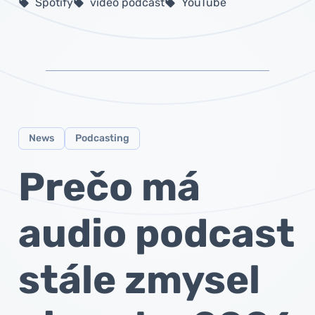
Spotify
video podcast
YouTube
sell
sell
sell
News
Podcasting
Prečo má
audio podcast
stále zmysel