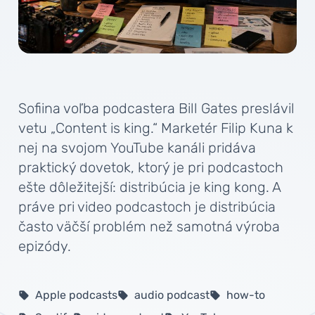
Sofiina voľba podcastera Bill Gates preslávil
vetu „Content is king.“ Marketér Filip Kuna k
nej na svojom YouTube kanáli pridáva
praktický dovetok, ktorý je pri podcastoch
ešte dôležitejší: distribúcia je king kong. A
práve pri video podcastoch je distribúcia
často väčší problém než samotná výroba
epizódy.
Apple podcasts
audio podcast
how-to
sell
sell
sell