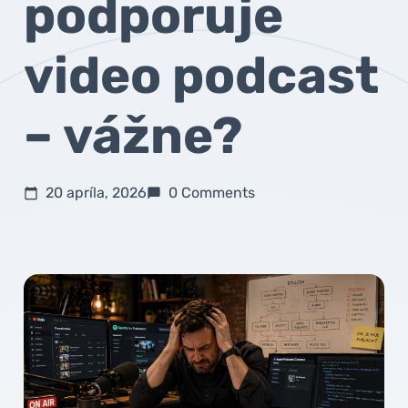
podporuje
video podcast
– vážne?
20 apríla, 2026
0 Comments
calendar_today
chat_bubble